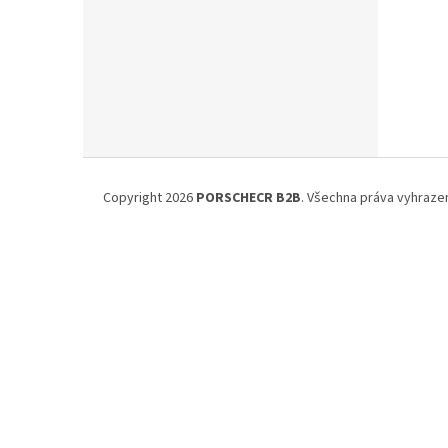
n
e
l
Z
á
Copyright 2026
PORSCHECR B2B
. Všechna práva vyhraze
p
a
t
í