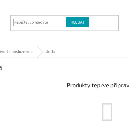
HLEDAT
ávod k obsluze vozu
Jetta
a
Produkty teprve připra