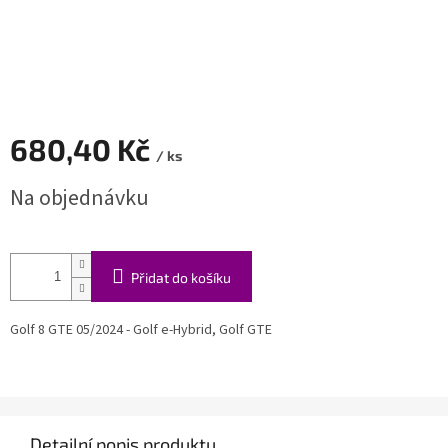
680,40 Kč
/ ks
Měrná
Na objednávku
cena:
Přidat do košíku
Golf 8 GTE 05/2024 - Golf e-Hybrid, Golf GTE
Detailní popis produktu