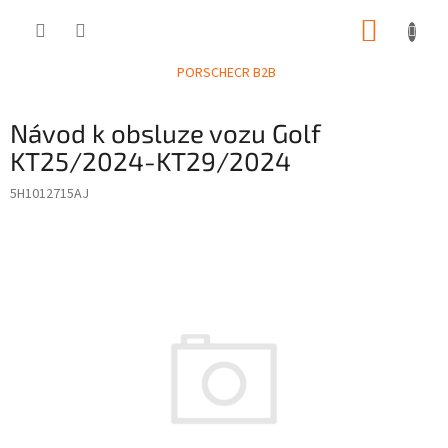
Přejít
NÁKUP
na
obsah
KOŠÍK
PORSCHECR B2B
Návod k obsluze vozu Golf
KT25/2024-KT29/2024
5H1012715AJ