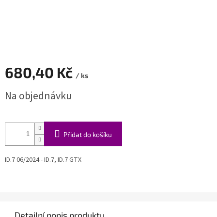
680,40 Kč
/ ks
Měrná
Na objednávku
cena:
Přidat do košíku
ID.7 06/2024 - ID.7, ID.7 GTX
Detailní popis produktu