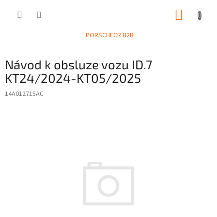
Přejít
NÁKUP
na
obsah
KOŠÍK
PORSCHECR B2B
Návod k obsluze vozu ID.7
KT24/2024-KT05/2025
14A012715AC