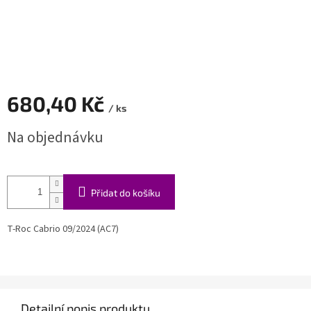
680,40 Kč
/ ks
Měrná
Na objednávku
cena:
Přidat do košíku
T-Roc Cabrio 09/2024 (AC7)
Detailní popis produktu