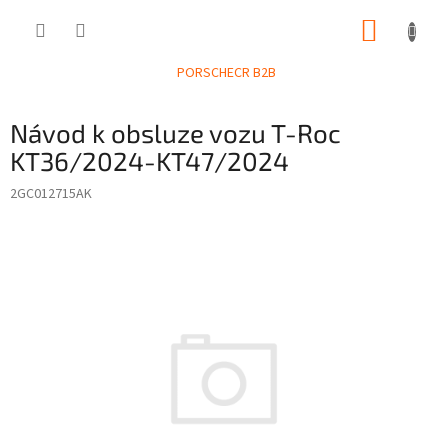
Přejít
NÁKUP
na
obsah
KOŠÍK
PORSCHECR B2B
Návod k obsluze vozu T-Roc
KT36/2024-KT47/2024
2GC012715AK