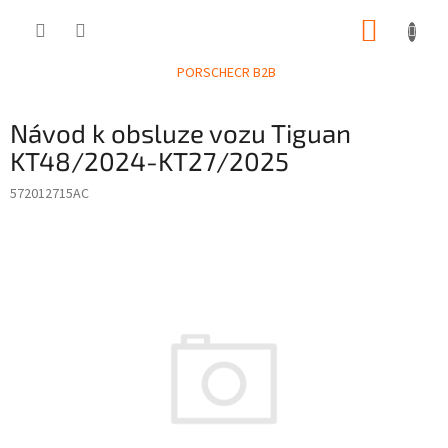
Přejít
NÁKUP
na
obsah
KOŠÍK
PORSCHECR B2B
Návod k obsluze vozu Tiguan
KT48/2024-KT27/2025
572012715AC