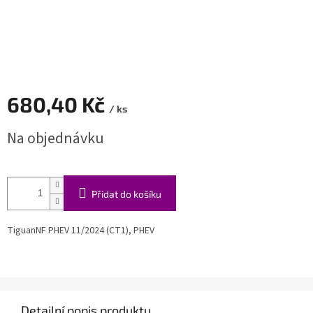
680,40 Kč
/ ks
Měrná
Na objednávku
cena:
Přidat do košíku
TiguanNF PHEV 11/2024 (CT1), PHEV
Detailní popis produktu