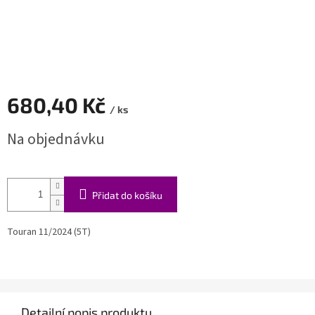
680,40 Kč
/ ks
Měrná
Na objednávku
cena:
Přidat do košíku
Touran 11/2024 (5T)
Detailní popis produktu