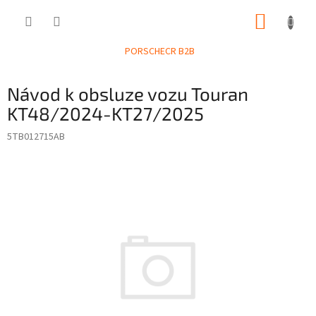
Přejít
NÁKUP
na
obsah
KOŠÍK
PORSCHECR B2B
Návod k obsluze vozu Touran
KT48/2024-KT27/2025
5TB012715AB