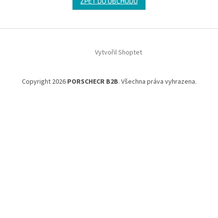
ZPĚT DO OBCHODU
Z
á
Vytvořil Shoptet
p
a
t
Copyright 2026
PORSCHECR B2B
. Všechna práva vyhrazena.
í