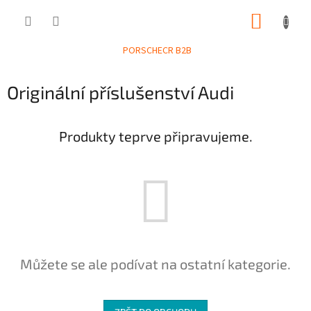
Přejít
NÁKUP
na
obsah
KOŠÍK
PORSCHECR B2B
Originální příslušenství Audi
Produkty teprve připravujeme.
Můžete se ale podívat na ostatní kategorie.