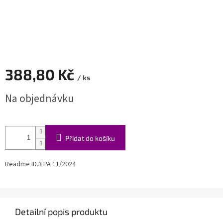
388,80 Kč
/ ks
Měrná
Na objednávku
cena:
Přidat do košíku
Readme ID.3 PA 11/2024
Detailní popis produktu