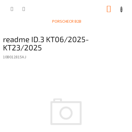
Přejít
NÁKUP
na
obsah
KOŠÍK
PORSCHECR B2B
readme ID.3 KT06/2025-
KT23/2025
10B012815AJ