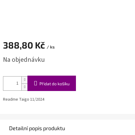
388,80 Kč
/ ks
Měrná
Na objednávku
cena:
Přidat do košíku
Readme Taigo 11/2024
Detailní popis produktu