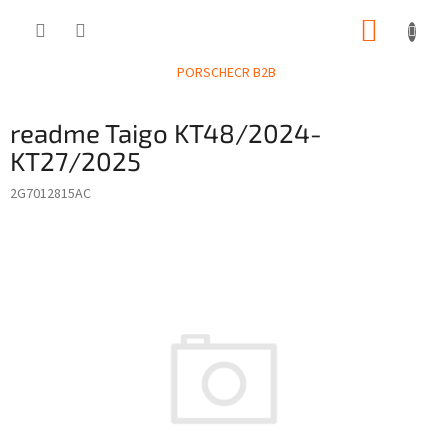
Přejít
NÁKUP
na
obsah
KOŠÍK
PORSCHECR B2B
readme Taigo KT48/2024-
KT27/2025
2G7012815AC